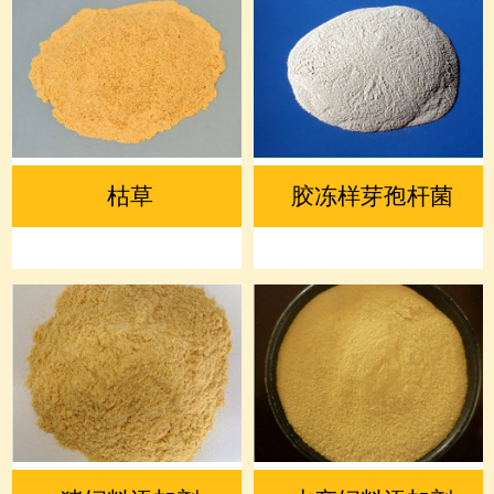
枯草
胶冻样芽孢杆菌